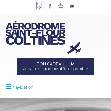
BON CADEAU ULM
achat en ligne bientôt disponible
Navigation