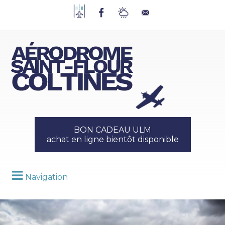
BON CADEAU ULM
achat en ligne bientôt disponible
Navigation