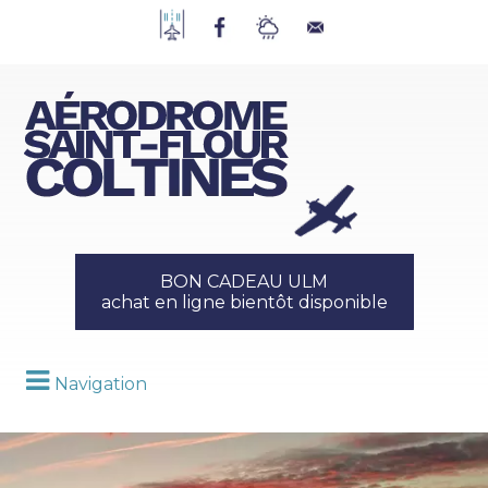
BON CADEAU ULM
achat en ligne bientôt disponible
Navigation