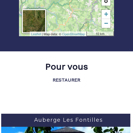
+
−
10 km
Leaflet
| Map data: ©
OpenStreetMap
Pour vous
RESTAURER
Auberge Les Fontilles