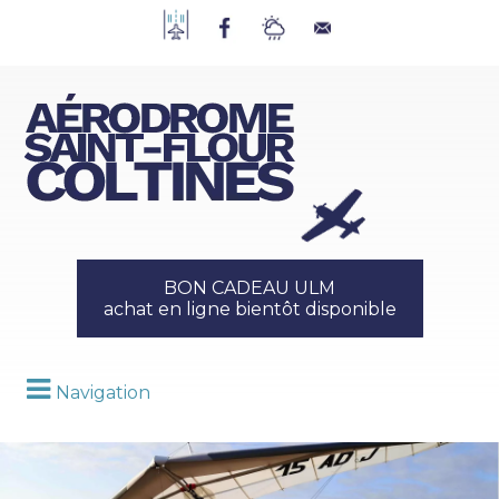
BON CADEAU ULM
achat en ligne bientôt disponible
Navigation