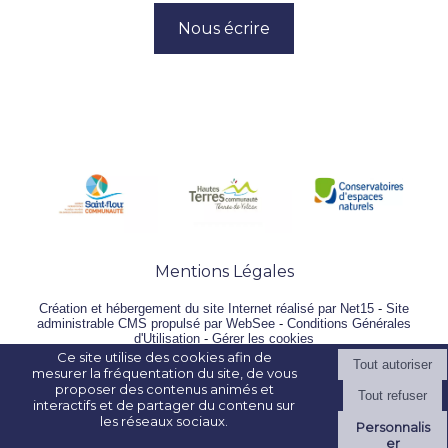
Nous écrire
Mentions Légales
Création et hébergement du site Internet réalisé par Net15
-
Site
administrable CMS propulsé par WebSee
-
Conditions Générales
d'Utilisation
-
Gérer les cookies
Ce site utilise des cookies afin de
mesurer la fréquentation du site, de vous
proposer des contenus animés et
interactifs et de partager du contenu sur
les réseaux sociaux.
Personnalis
er