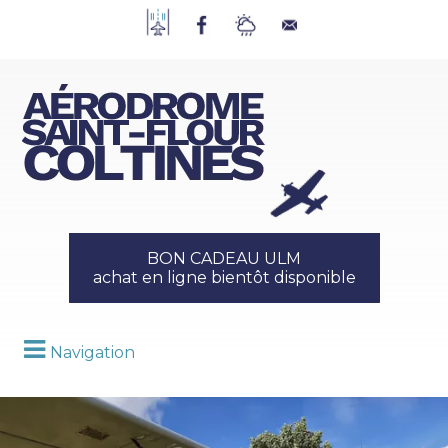
BON CADEAU ULM
achat en ligne bientôt disponible
Navigation